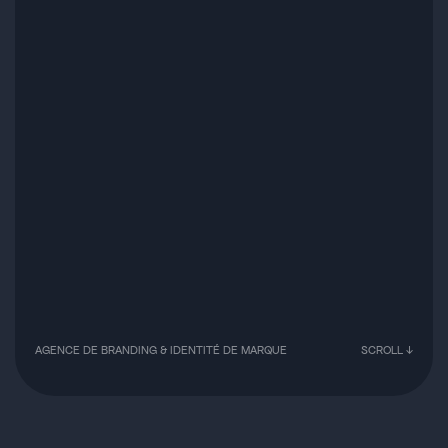
·
·
Paris
Lyon
Ba
Insta
AGENCE DE BRANDING & IDENTITÉ DE MARQUE
SCROLL ↓