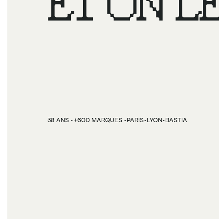
ET ON LE
VENDRE.
·
·
·
·
38 ANS 
+600 MARQUES 
PARIS
LYON
BASTIA