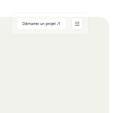
Démarrer un projet
ccueil
ocial
tudio
ontact