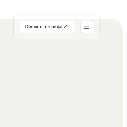
Démarrer un projet
ccueil
ocial
tudio
ontact