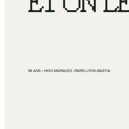
ET ON LE
VENDRE.
·
·
·
·
38 ANS 
+600 MARQUES 
PARIS
LYON
BASTIA