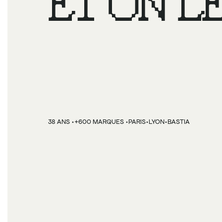
ET ON LE
VENDRE.
·
·
·
·
38 ANS 
+600 MARQUES 
PARIS
LYON
BASTIA