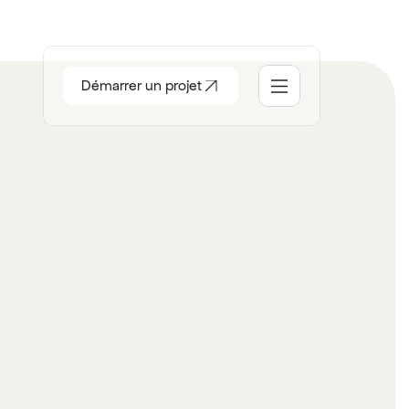
Démarrer un projet
ccueil
ocial
tudio
ontact