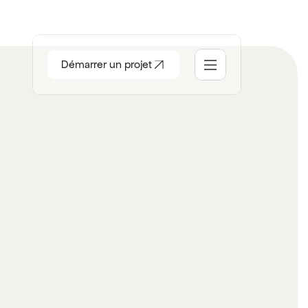
Démarrer un projet
ccueil
ocial
tudio
ontact