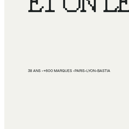
ET ON LE
VENDRE.
·
·
·
·
38 ANS 
+600 MARQUES 
PARIS
LYON
BASTIA