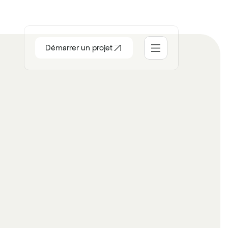
Démarrer un projet
ccueil
ocial
tudio
ontact