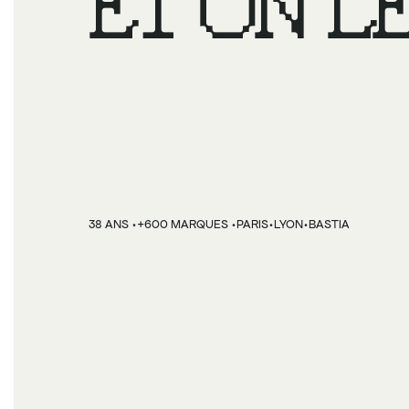
ET ON LE
VENDRE.
·
·
·
·
38 ANS 
+600 MARQUES 
PARIS
LYON
BASTIA