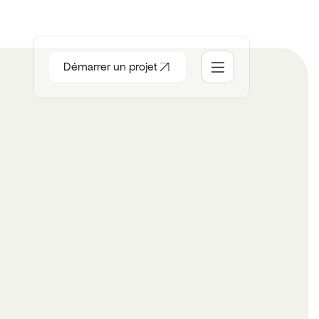
Démarrer un projet
ccueil
ocial
tudio
ontact